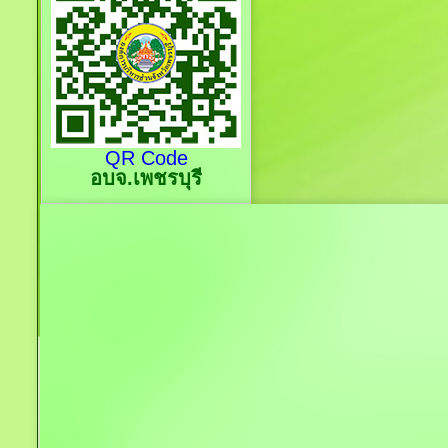
QR Code
อบจ.เพชรบุรี