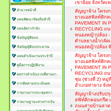
เขาย้อย จังหวัดเพ
อำนาจหน้าที่
สัญญาจ้าง โครง
ยางแอสฟัลท์ติกค
แผนพัฒนาท้องถิ่นห้าปี
PAVEMENT IN 
แผนอัตรากำลัง
RECYCLING ถน
6
หนองหญ้าปล้อง - บ้
ข้อบัญญัติอบจ.
ตำบลยางน้ำกลัดเ
หนองหญ้าปล้อง จั
ข้อบัญญัติงบประมาณ
สัญญาจ้าง โครง
แผนดำเนินงานประจำปี
ยางแอสฟัลท์ติกค
คู่มือการปฏิบัติงาน
PAVEMENT IN 
7
RECYCLING ถนน
ผลการดำเนินงานที่ผ่านมา
ชุม (ช่วงที่ 2) หม
การติดตามประเมินผล
อำเภอท่ายาง จังห
รายงานการประชุมสภา
สัญญาจ้างปรับป
สฟัท์ติกคอนกรี
รายงานฐานะทางการเงิน
ถนนสายบ้านลาด - 
8
รายงานการกำกับติดตาม