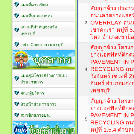
แผนที่ดาวเทียม
สัญญาจ้าง ประกว
ถนนลาดยางแอสฟั
แผนที่มุมมองถนน
OVERRLAY ถนนส
3
สถานที่สำคัญจังหวัด
เขาคะเรา หมู่ที่
เพชรบุรี
ไหล อำเภอเขาย้อย
Let’s Check in เพชรบุรี
สัญญาจ้าง โครง
ยางแอสฟัลท์ติกค
PAVEMENT IN 
RECYCLING ถนน
4
แผนภูมิโครงสร้างการแบ่ง
วังจันทร์ (ช่วงที่ 2
ส่วนราชการ
จันทร์ อำเภอแก่ง
เพชรบุรี
คณะผู้บริหาร
สัญญาจ้าง โครง
หัวหน้าส่วนราชการ
ยางแอสฟัลท์ติกค
PAVEMENT IN 
สมาชิกสภาอบจ.
5
RECYCLING ถนน
หมู่ที่ 1,5,4 ตำบ