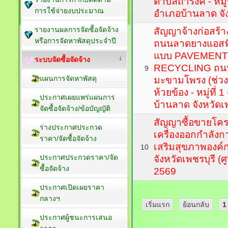
ตำบลถ้ำรงค์ - หมู
การใช้จ่ายงบประมาณ
อำเภอบ้านลาด จัง
รายงานผลการจัดซื้อจัดจ้าง
สัญญาจ้างก่อสร้า
หรือการจัดหาพัสดุประจำปี
ถนนลาดยางแอสฟั
แบบ PAVEMENT
ระบบจัดซื้อจัดจ้าง
RECYCLING ถนนส
9
แผนการจัดหาพัสดุ
มะขามโพรง (ช่วงที
ห้วยข้อง - หมู่ที่
ประกาศเผยแพร่แผนการ
บ้านลาด จังหวัดเพ
จัดซื้อจัดจ้าง/ข้อบัญญัติ
สัญญาซื้อขายโคร
ร่างประกาศประกวด
เครื่องออกกำลังก
ราคา/จัดซื้อจัดจ้าง
เสริมสุขภาพองค์
10
ประกาศประกวดราคา/จัด
จังหวัดเพชรบุรี (
ซื้อจัดจ้าง
2569
ประกาศเปิดเผยราคา
กลางฯ
เริ่มแรก
ย้อนกลับ
1
ประกาศผู้ชนะการเสนอ