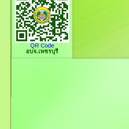
QR Code
อบจ.เพชรบุรี