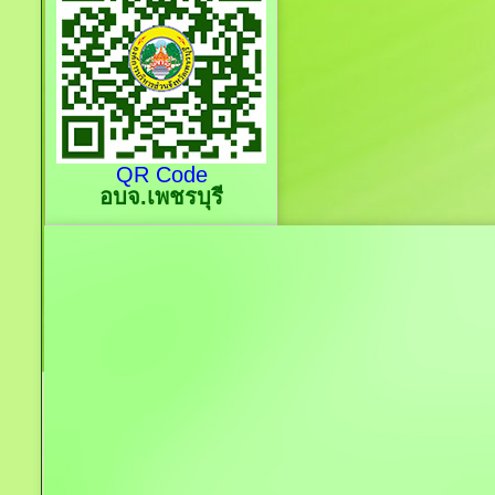
QR Code
อบจ.เพชรบุรี